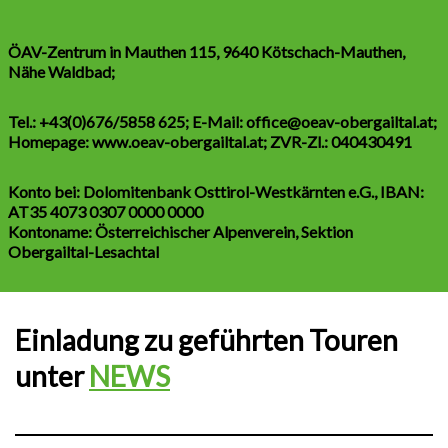
ÖAV-Zentrum in Mauthen 115, 9640 Kötschach-Mauthen,
Nähe Waldbad;
Tel.: +43(0)676/5858 625; E-Mail: office@oeav-obergailtal.at;
Homepage: www.oeav-obergailtal.at; ZVR-Zl.: 040430491
Konto bei: Dolomitenbank Osttirol-Westkärnten e.G., IBAN:
AT35 4073 0307 0000 0000
Kontoname: Österreichischer Alpenverein, Sektion
Obergailtal-Lesachtal
Einladung zu geführten Touren
unter
NEWS