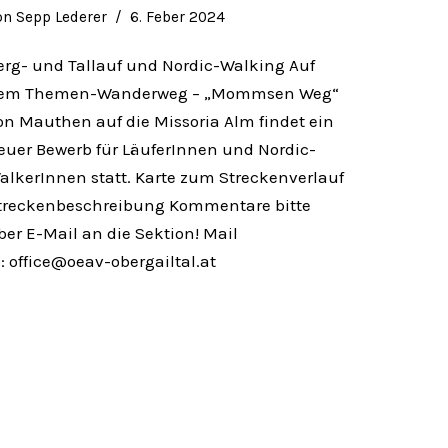
on
Sepp Lederer
6. Feber 2024
erg- und Tallauf und Nordic-Walking Auf
em Themen-Wanderweg – „Mommsen Weg“
on Mauthen auf die Missoria Alm findet ein
euer Bewerb für LäuferInnen und Nordic-
alkerInnen statt. Karte zum Streckenverlauf
treckenbeschreibung Kommentare bitte
ber E-Mail an die Sektion! Mail
o: office@oeav-obergailtal.at