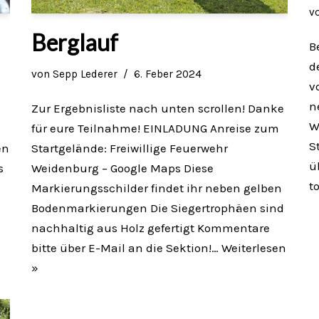
v
Berglauf
B
d
von
Sepp Lederer
6. Feber 2024
v
n
Zur Ergebnisliste nach unten scrollen! Danke
W
für eure Teilnahme! EINLADUNG Anreise zum
S
en
Startgelände: Freiwillige Feuerwehr
ü
s
Weidenburg – Google Maps Diese
t
Markierungsschilder findet ihr neben gelben
Bodenmarkierungen Die Siegertrophäen sind
nachhaltig aus Holz gefertigt Kommentare
bitte über E-Mail an die Sektion!…
Weiterlesen
»