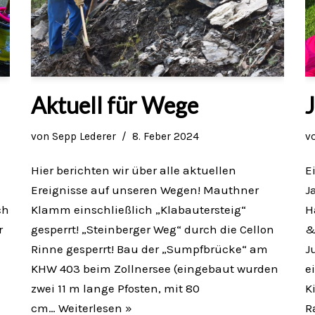
Aktuell für Wege
von
Sepp Lederer
8. Feber 2024
v
Hier berichten wir über alle aktuellen
E
Ereignisse auf unseren Wegen! Mauthner
J
ch
Klamm einschließlich „Klabautersteig“
H
r
gesperrt! „Steinberger Weg“ durch die Cellon
&
Rinne gesperrt! Bau der „Sumpfbrücke“ am
J
KHW 403 beim Zollnersee (eingebaut wurden
e
zwei 11 m lange Pfosten, mit 80
K
cm…
Weiterlesen »
R