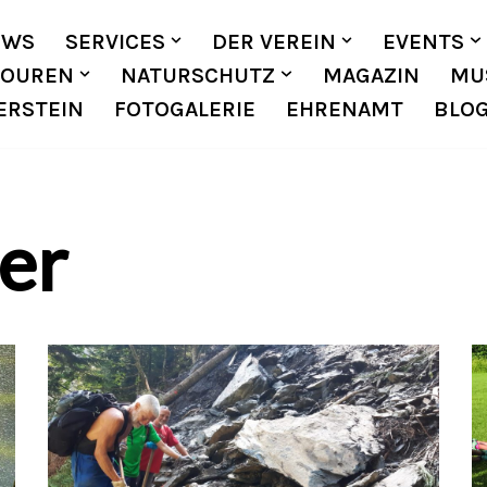
EWS
SERVICES
DER VEREIN
EVENTS
TOUREN
NATURSCHUTZ
MAGAZIN
MU
ERSTEIN
FOTOGALERIE
EHRENAMT
BLO
er