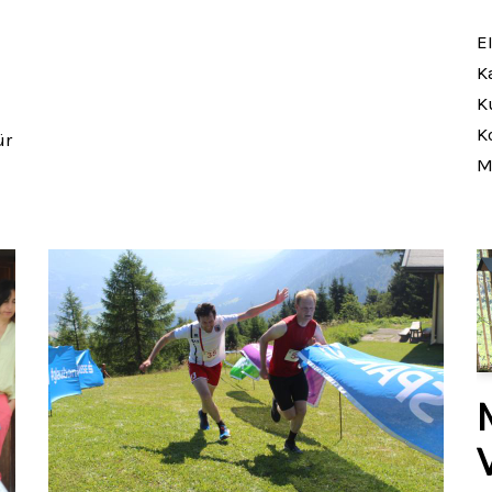
E
K
K
K
ür
M