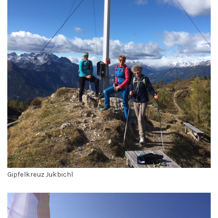
Gipfelkreuz Jukbichl