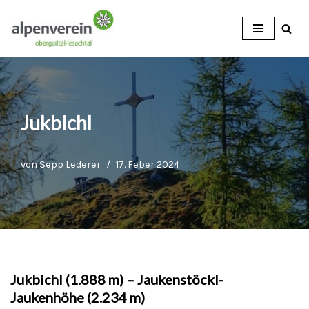
Zum
Inhalt
Jukbichl
von
Sepp Lederer
17. Feber 2024
Jukbichl (1.888 m) – Jaukenstöckl-
Jaukenhöhe (2.234 m)