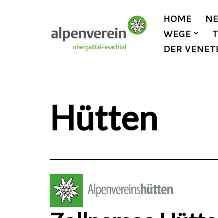
HOME
N
Zum
WEGE
Inhalt
DER VENET
Hütten