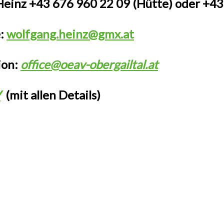
inz +43 676 960 22 09 (Hütte) oder +43 
:
wolfgang.heinz@gmx.at
ion:
office@oeav-obergailtal.at
V
(mit allen Details)